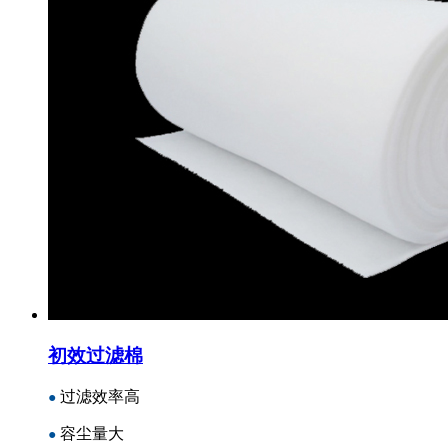
初效过滤棉
过滤效率高
●
容尘量大
●