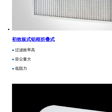
初效板式铝框折叠式
过滤效率高
●
容尘量大
●
低阻力
●